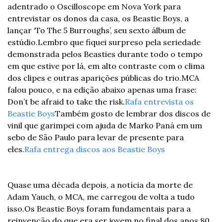
adentrado o Oscilloscope em Nova York para 
entrevistar os donos da casa, os Beastie Boys, a 
lançar ‘To The 5 Burroughs’, seu sexto álbum de 
estúdio.
Lembro que fiquei surpreso pela seriedade 
demonstrada pelos Beasties durante todo o tempo 
em que estive por lá, em alto contraste com o clima 
dos clipes e outras aparições públicas do trio.
MCA 
falou pouco, e na edição abaixo apenas uma frase: 
Don’t be afraid to take the risk.
Rafa entrevista os 
Beastie Boys
Também gosto de lembrar dos discos de 
vinil que garimpei com ajuda de Marko Paná em um 
sebo de São Paulo para levar de presente para 
eles.
Rafa entrega discos aos Beastie Boys
Quase uma década depois, a notícia da morte de 
Adam Yauch, o MCA, me carregou de volta a tudo 
isso.
Os Beastie Boys foram fundamentais para a 
reinvenção do que era ser jovem no final dos anos 80, 