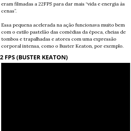
eram filmadas a 22FPS para dar mais “vida e energia às 
cenas”. 
Essa pequena acelerada na ação funcionava muito bem 
com o estilo pastelão das comédias da época, cheias de 
tombos e trapalhadas e atores com uma expressão 
corporal intensa, como o Buster Keaton, por exemplo.
2 FPS (BUSTER KEATON)