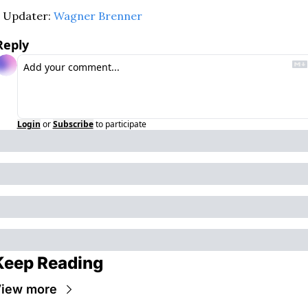
Updater: 
Wagner Brenner
Reply
Login
or
Subscribe
to participate
Keep Reading
iew more