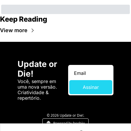
Keep Reading
View more
Update or 
Die!
Você, sempre em 
uma nova versão. 
Assinar
Criatividade & 
repertório.
© 2026 Update or Die!.
Powered by beehiiv