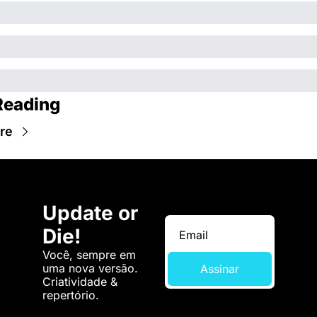
Reading
re
Update or 
Die!
Você, sempre em 
uma nova versão. 
Assinar
Criatividade & 
repertório.