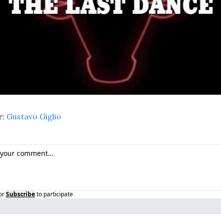
: 
Gustavo Giglio
or
Subscribe
to participate