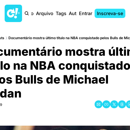
Início
Arquivo
Tags
Autores
Entrar
Inscreva-se
sts
Documentário mostra último título na NBA conquistado pelos Bulls de Mi
umentário mostra últi
tulo na NBA conquistado
os Bulls de Michael 
rdan
19