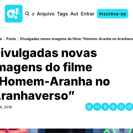
Início
Arquivo
Tags
Autores
Entrar
Inscreva-se
e
Posts
Divulgadas novas imagens do filme “Homem-Aranha no Aranhav
ivulgadas novas 
magens do filme 
Homem-Aranha no 
ranhaverso”
4, 2018