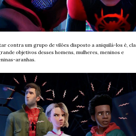
ar contra um grupo de vilões disposto a aniquilá-los é, clar
grande objetivos desses homens, mulheres, meninos e 
ninas-aranhas.