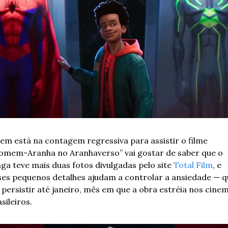
em está na contagem regressiva para assistir o filme 
omem-Aranha no Aranhaverso” vai gostar de saber que o 
nga teve mais duas fotos divulgadas pelo site 
Total Film
, e 
ses pequenos detalhes ajudam a controlar a ansiedade — qu
i persistir até janeiro, mês em que a obra estréia nos cinem
sileiros. 