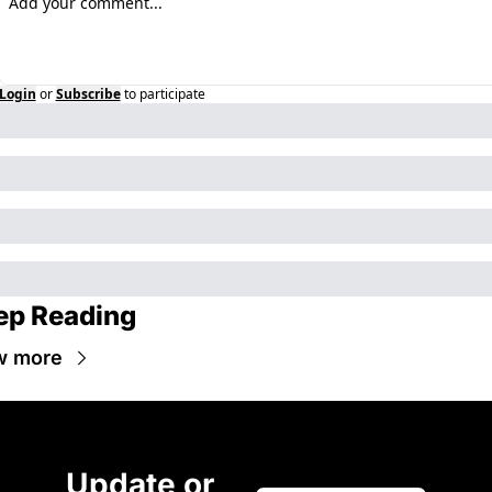
Login
or
Subscribe
to participate
ep Reading
w more
Update or 