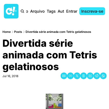
Início
Arquivo
Tags
Autores
Entrar
Inscreva-se
Home
Posts
Divertida série animada com Tetris gelatinosos
Divertida série 
animada com Tetris 
gelatinosos
Jul 16, 2018