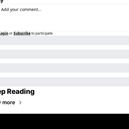
Login
or
Subscribe
to participate
p Reading
w more