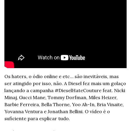
Os haters, o ódio online e etc… são inevitáveis, mas 
ser atingido por isso, não. A Diesel fez mais um golaço 
lançando a campanha #DieselHateCouture feat. Nicki 
Minaj, Gucci Mane, Tommy Dorfman, Miles Heizer, 
Barbie Ferreira, Bella Thorne, Yoo Ah-In, Bria Vinaite, 
Yovanna Ventura e Jonathan Bellini. O vídeo é o 
suficiente para explicar tudo. 