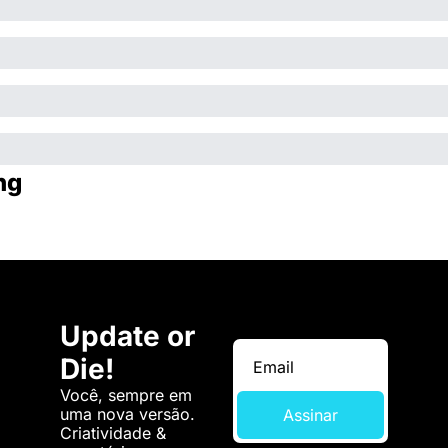
ng
Update or 
Die!
Você, sempre em 
uma nova versão. 
Assinar
Criatividade & 