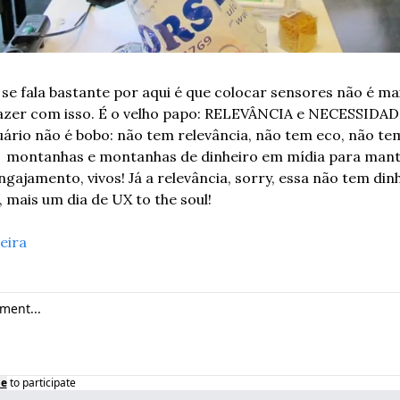
se fala bastante por aqui é que colocar sensores não é mai
azer com isso. É o velho papo: RELEVÂNCIA e NECESSIDADE. 
uário não é bobo: não tem relevância, não tem eco, não te
o  montanhas e montanhas de dinheiro em mídia para mante
gajamento, vivos! Já a relevância, sorry, essa não tem din
, mais um dia de UX to the soul!
veira
be
to participate