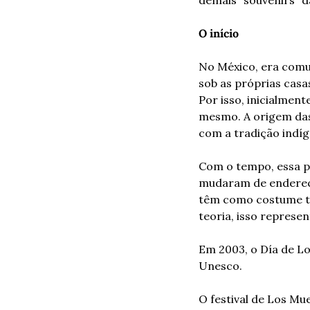
O início
No México, era comum
sob as próprias casa
Por isso, inicialment
mesmo. A origem das
com a tradição indíg
Com o tempo, essa pr
mudaram de endereço,
têm como costume tir
teoria, isso represe
Em 2003, o Día de Lo
Unesco.
O festival de Los Mu