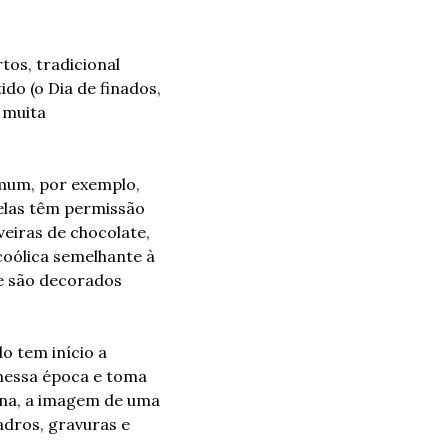
s, tradicional 
do (o Dia de finados, 
muita 
mum, por exemplo, 
elas têm permissão 
eiras de chocolate, 
oólica semelhante à 
e são decorados 
 tem início a 
nessa época e toma 
na, a imagem de uma 
dros, gravuras e 