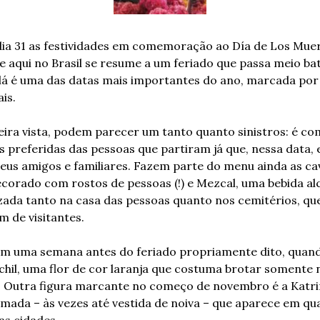
a 31 as festividades em comemoração ao Día de Los Muerto
 aqui no Brasil se resume a um feriado que passa meio bati
lá é uma das datas mais importantes do ano, marcada por 
is.
ira vista, podem parecer um tanto quanto sinistros: é co
s preferidas das pessoas que partiram já que, nessa data, 
 seus amigos e familiares. Fazem parte do menu ainda as cav
corado com rostos de pessoas (!) e Mezcal, uma bebida alc
alizada tanto na casa das pessoas quanto nos cemitérios, qu
m de visitantes.
m uma semana antes do feriado propriamente dito, quando
hil, uma flor de cor laranja que costuma brotar somente 
s. Outra figura marcante no começo de novembro é a Katri
mada – às vezes até vestida de noiva – que aparece em qua
as cidades.