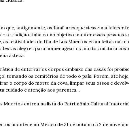
 que, antigamente, os familiares que viessem a falecer f
s – a tradição tinha como objetivo manter essas pessoas s
e, as festividades do Día de Los Muertos eram feitas nas cas
 festas alegres para homenagear os mortos mistura costu
ena asteca.
ática de enterrar os corpos embaixo das casas foi proibida 
 tomando os cemitérios de todo o país. Porém, até hoje, 
ar o corpo do morto da cova, limpar seus ossos e devolvê
nta cuidado e atenção aos parentes…
s Muertos entrou na lista do Patrimônio Cultural Imateria
ertos acontece no México de 31 de outubro a 2 de novembr