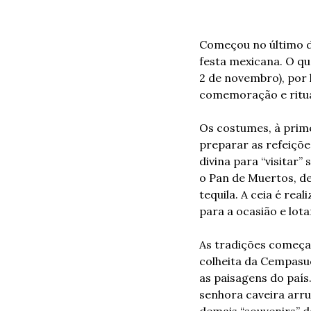
Começou no último di
festa mexicana. O que
2 de novembro), por 
comemoração e ritua
Os costumes, à prime
preparar as refeiçõe
divina para “visitar”
o Pan de Muertos, de
tequila. A ceia é re
para a ocasião e lota
As tradições começa
colheita da Cempasuc
as paisagens do paí
senhora caveira arru
demais “souvenirs” d