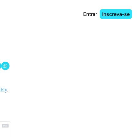
Entrar
Inscreva-se
bly
.