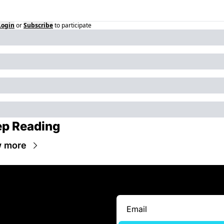
Login
or
Subscribe
to participate
p Reading
w more