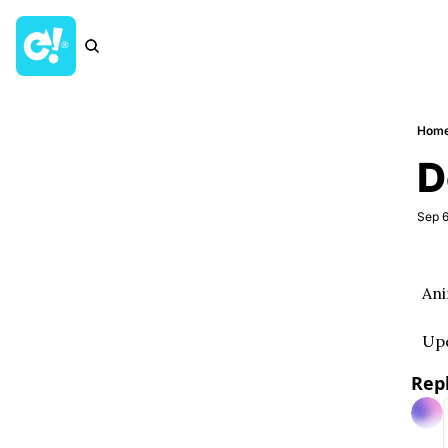
Hom
D
Sep 6
Ani
Upd
Rep