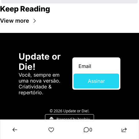
Keep Reading
View more
Update or 
Die!
Você, sempre em 
uma nova versão. 
Assinar
Criatividade & 
repertório.
© 2026 Update or Die!.
Powered by beehiiv
0