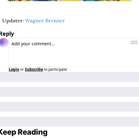
Updater: 
Wagner Brenner
Reply
Login
or
Subscribe
to participate
Keep Reading