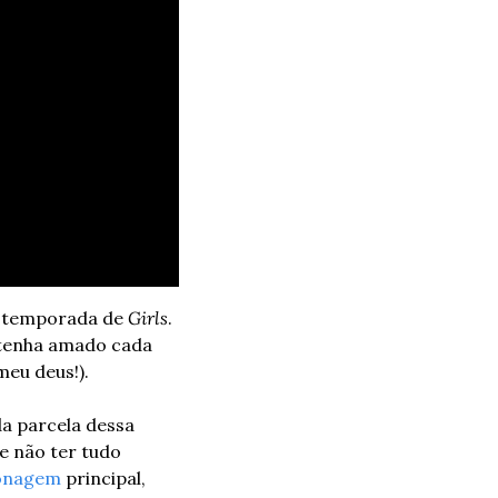
a temporada de 
Girls
. 
 tenha amado cada 
eu deus!).
a parcela dessa 
 não ter tudo 
onagem
 principal, 