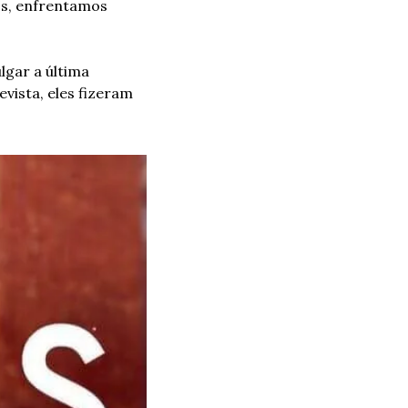
os, enfrentamos 
gar a última 
vista, eles fizeram 