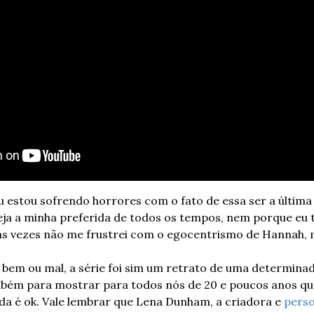
u estou sofrendo horrores com o fato de essa ser a últim
eja a minha preferida de todos os tempos, nem porque eu
as vezes não me frustrei com o egocentrismo de Hannah, m
, bem ou mal, a série foi sim um retrato de uma determinad
mbém para mostrar para todos nós de 20 e poucos anos que
ida é ok. Vale lembrar que Lena Dunham, a criadora e 
pers