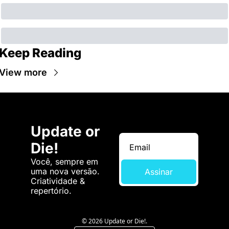
Keep Reading
View more
Update or 
Die!
Você, sempre em 
uma nova versão. 
Assinar
Criatividade & 
repertório.
© 2026 Update or Die!.