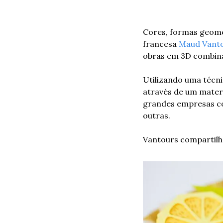
Cores, formas geomét
francesa 
Maud Vant
obras em 3D combina
Utilizando uma técnic
através de um materi
grandes empresas com
outras.
Vantours compartilha