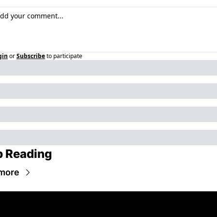
gin
or
Subscribe
to participate
 Reading
more