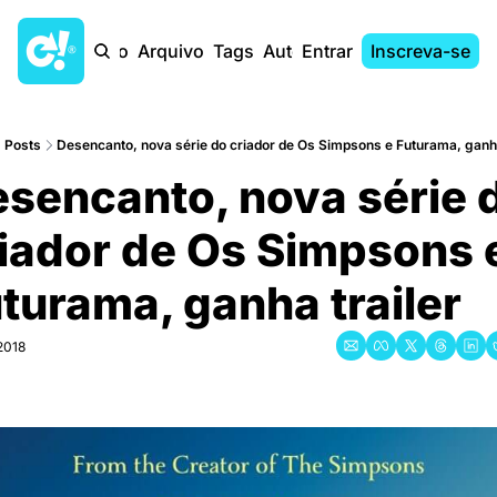
Início
Arquivo
Tags
Autores
Entrar
Inscreva-se
Posts
Desencanto, nova série do criador de Os Simpsons e Futurama, ganha
sencanto, nova série d
iador de Os Simpsons e
turama, ganha trailer
 2018