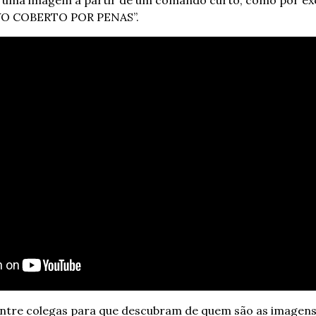
 uma imagem a partir de um comando curto, como por exe
O COBERTO POR PENAS”.  
 entre colegas para que descubram de quem são as imagens