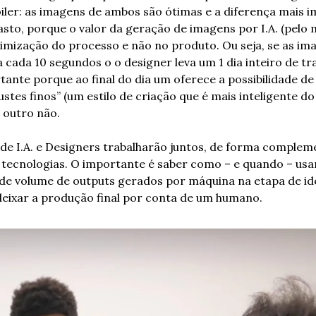
iler: as imagens de ambos são ótimas e a diferença mais i
asto, porque o valor da geração de imagens por I.A. (pelo 
mização do processo e não no produto. Ou seja, se as imag
cada 10 segundos o o designer leva um 1 dia inteiro de traba
ante porque ao final do dia um oferece a possibilidade d
ustes finos” (um estilo de criação que é mais inteligente do 
 outro não. 
de I.A. e Designers trabalharão juntos, de forma complem
ecnologias. O importante é saber como – e quando – usar
de volume de outputs gerados por máquina na etapa de id
 deixar a produção final por conta de um humano. 