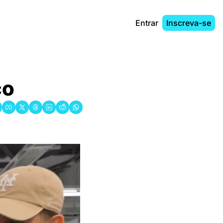
Entrar
Inscreva-se
co