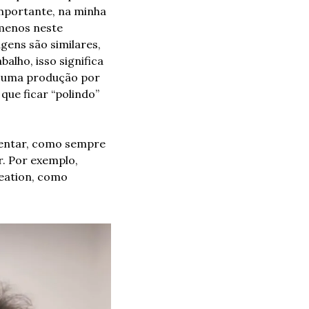
mportante, na minha 
menos neste 
ens são similares, 
lho, isso significa 
e uma produção por 
que ficar “polindo” 
entar, como sempre 
. Por exemplo, 
eation, como 