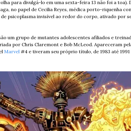
colha para divulgá-lo em uma sexta-feira 13 não foi a toa). 
raga, no papel de Cecilia Reyes, médica porto-riquenha com
e psicoplasma invisível ao redor do corpo, ativado por s
o um grupo de mutantes adolescentes afiliados e treinad
criada por Chris Claremont e Bob McLeod. Apareceram pela
l 
Marvel
 #4 e tiveram seu próprio título, de 1983 até 1991