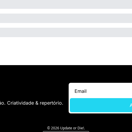
. Criatividade & repertório.
A
© 2026 Update or Die!.