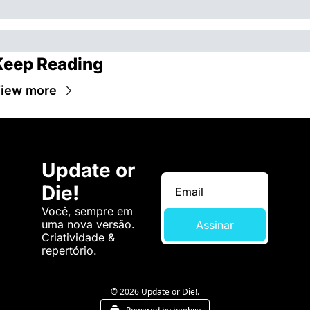
Keep Reading
iew more
Update or 
Die!
Você, sempre em 
uma nova versão. 
Assinar
Criatividade & 
repertório.
© 2026 Update or Die!.