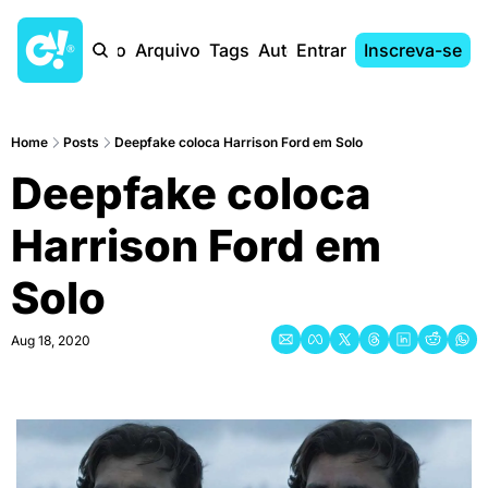
Início
Arquivo
Tags
Autores
Entrar
Inscreva-se
Home
Posts
Deepfake coloca Harrison Ford em Solo
Deepfake coloca 
Harrison Ford em 
Solo
Aug 18, 2020