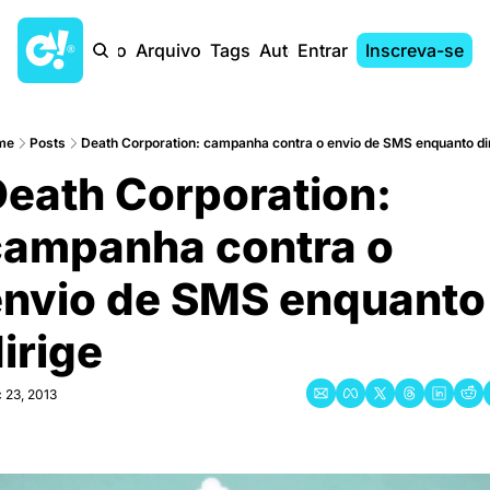
Início
Arquivo
Tags
Autores
Entrar
Inscreva-se
me
Posts
Death Corporation: campanha contra o envio de SMS enquanto di
eath Corporation: 
campanha contra o 
envio de SMS enquanto 
irige
 23, 2013