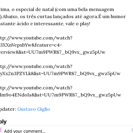
ima, o especial de natal (com uma bela mensagem 
).
Abaixo, os três curtas lançados até agora.
É um humor 
stante ácido e interessante, vale o play! 
ttp://www.youtube.com/watch?
=3XXnVepxbYw&feature=c4-
verview&list=UU7m9PWR87_bQ9vx_gwz5pUw
ttp://www.youtube.com/watch?
=yXx2n3PZYLk&list=UU7m9PWR87_bQ9vx_gwz5pUw
ttp://www.youtube.com/watch?
=lm9o4ENdoIs&list=UU7m9PWR87_bQ9vx_gwz5pUw
pdater: 
Gustavo Giglio
ply