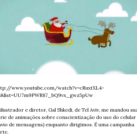
ttp://www.youtube.com/watch?v=cRuxtXL4-
8&list=UU7m9PWR87_bQ9vx_gwz5pUw
ilustrador e diretor, Gal Shkedi, de Tel Aviv, me mandou sua
rie de animações sobre conscientização do uso do celular (
nvio de mensagens) enquanto dirigimos. É uma campanha 
rte. 