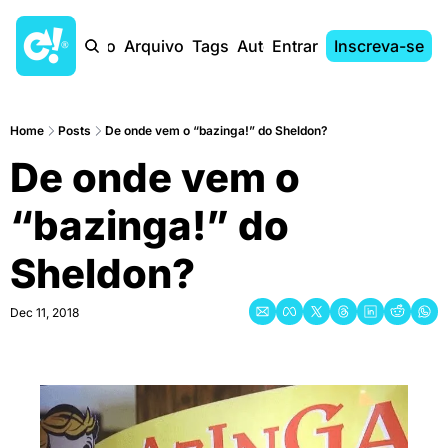
Início
Arquivo
Tags
Autores
Entrar
Inscreva-se
Home
Posts
De onde vem o “bazinga!” do Sheldon?
De onde vem o 
“bazinga!” do 
Sheldon?
Dec 11, 2018