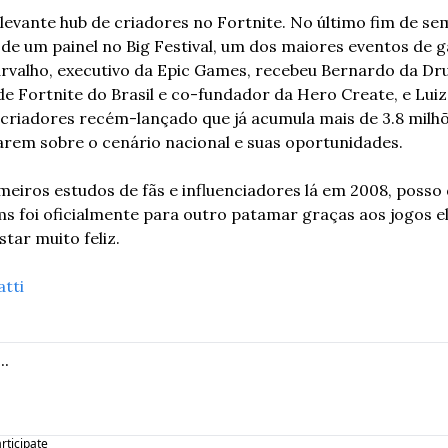
levante hub de criadores no Fortnite. No último fim de sem
e um painel no Big Festival, um dos maiores eventos de 
rvalho, executivo da Epic Games, recebeu Bernardo da Druid
de Fortnite do Brasil e co-fundador da Hero Create, e Luiz
e criadores recém-lançado que já acumula mais de 3.8 milh
arem sobre o cenário nacional e suas oportunidades. 
eiros estudos de fãs e influenciadores lá em 2008, posso d
s foi oficialmente para outro patamar graças aos jogos el
tar muito feliz.  
atti
articipate