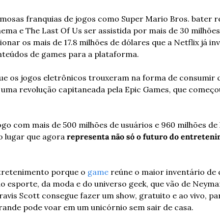
mosas franquias de jogos como Super Mario Bros. bater rec
nema e The Last Of Us ser assistida por mais de 30 milhões
nar os mais de 17.8 milhões de dólares que a Netflix já inv
nteúdos de games para a plataforma. 
e os jogos eletrônicos trouxeram na forma de consumir cu
uma revolução capitaneada pela Epic Games, que começou
ogo com mais de 500 milhões de usuários e 960 milhões de h
o lugar que agora 
representa não só o futuro do entreten
ntretenimento porque o 
game
 reúne o maior inventário de
o esporte, da moda e do universo geek, que vão de Neymar a
avis Scott consegue fazer um show, gratuito e ao vivo, par
rande pode voar em um unicórnio sem sair de casa. 