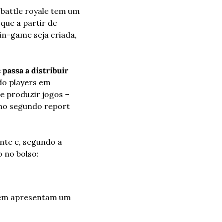
battle royale tem um 
ue a partir de 
-game seja criada, 
 passa a distribuir 
o players em 
 produzir jogos – 
no segundo report 
te e, segundo a 
 no bolso:
ém apresentam um 