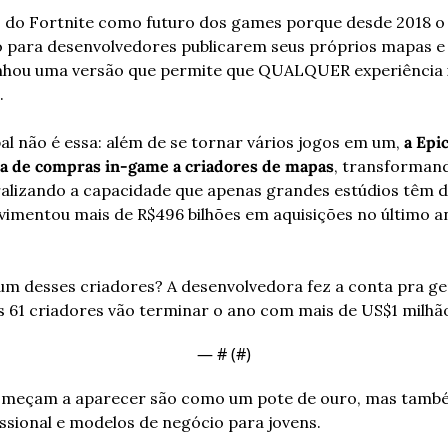
, do Fortnite como futuro dos games porque desde 2018 o 
 para desenvolvedores publicarem seus próprios mapas e q
hou uma versão que permite que QUALQUER experiência in
. 
al não é essa: além de se tornar vários jogos em um, 
a Epic
da de compras in-game a criadores de mapas
, transformand
alizando a capacidade que apenas grandes estúdios têm de
mentou mais de R$496 bilhões em aquisições no último a
um desses criadores? A desenvolvedora fez a conta pra gen
 61 criadores vão terminar o ano com mais de US$1 milhão
— #
 (#
)
começam a aparecer são como um pote de ouro, mas tamb
ssional e modelos de negócio para jovens. 