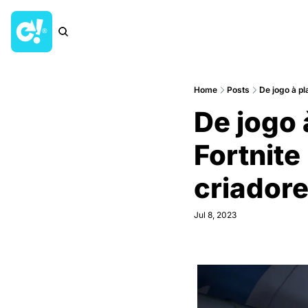
Home
Posts
De jogo à p
De jogo 
Fortnite
criadore
Jul 8, 2023