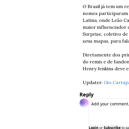
O Brasil já tem um re
nomes participaram d
Latina, onde Leão Ca
maior influenciador 
Surprise, coletivo d
seus mapas, para fal
Diretamente dos prim
do remix e de fandom
Henry Jenkins deve es
Updater: 
Gio Cartap
Reply
Login
or
Subscribe
to p