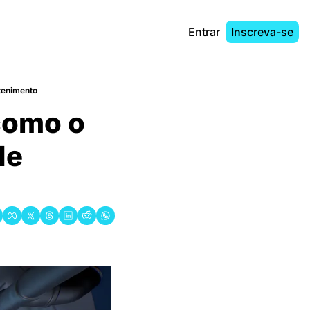
Entrar
Inscreva-se
etenimento
como o 
e 