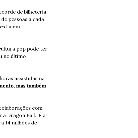
orde de bilheteria 
 de pessoas a cada 
estiu em 
ltura pop pode ter 
 no último 
oras assistidas na 
imento, mas também 
 colaborações com 
 Dragon Ball.  É a 
a 14 milhões de 