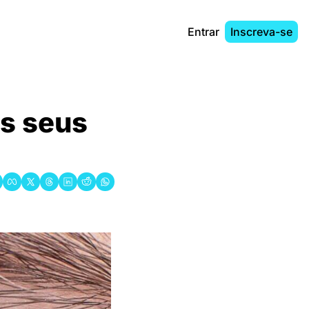
Entrar
Inscreva-se
s seus 