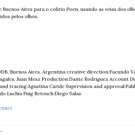
uenos Aires para o colírio Poen, usando as veias dos olhos
idos pelos olhos.
DB, Buenos Aires, Argentina creative direction:Facundo Var
agales, Juan Mesz Production:Dante Rodriguez Account Dir
nd tracing:Agustina Caride Supervision and approval:Pabl
o Luchia Puig Retouch:Diego Salas
enner