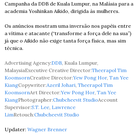
Campanha da DDB de Kuala Lumpur, na Malásia para a 
academia Yoshinkan Aikido, dirigida às mulheres.
Os anúncios mostram uma inversão nos papéis entre 
a vítima e atacante (“transforme a força dele na sua”) 
já que o Aikido não exige tanta força física, mas sim 
técnica.
Advertising Agency:
DDB
, Kuala Lumpur, 
Malaysia
Executive Creative Director:
Theerapol Tim 
Koomsorn
Creative Director:
Yew Pong Hor
, 
Tan Yee 
Kiang
Copywriter:
Azeril Johari
, 
Theerapol Tim 
Koomsorn
Art Director:
Yew Pong Hor
, 
Tan Yee 
Kiang
Photographer:
Chubcheevit Studio
Account 
Supervisor:
S.T. Lee
, 
Lawrence 
Lim
Retouch:
Chubcheevit Studio
Updater: 
Wagner Brenner