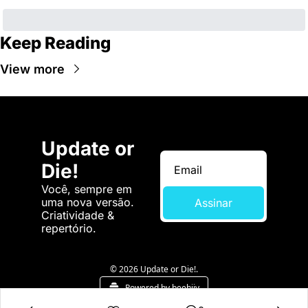
Keep Reading
View more
Update or 
Die!
Você, sempre em 
uma nova versão. 
Assinar
Criatividade & 
repertório.
© 2026 Update or Die!.
Powered by beehiiv