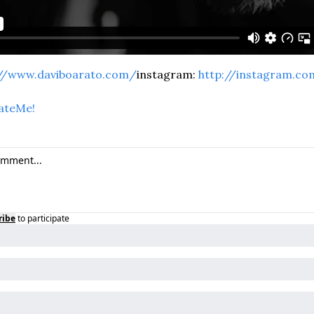
://www.daviboarato.com/
instagram: 
http://instagram.co
ateMe!
ribe
to participate