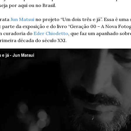
eja por aqui ou no Brasil.
rata 
Jun Matsui
 no projeto “Um dois três e já”. Essa é uma 
z parte da exposição e do livro “Geração 00 – A Nova Fotog
m curadoria do 
Eder Chiodetto
, que faz um apanhado sobre
primeira década do século XXI.