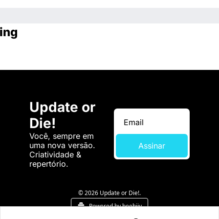
ing
Update or 
Die!
Você, sempre em 
uma nova versão. 
Assinar
Criatividade & 
repertório.
© 2026 Update or Die!.
Powered by beehiiv