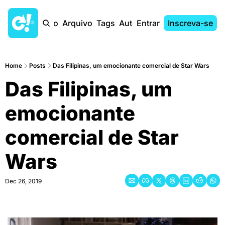
Início
Arquivo
Tags
Autores
Entrar
Inscreva-se
Home
Posts
Das Filipinas, um emocionante comercial de Star Wars
Das Filipinas, um 
emocionante 
comercial de Star 
Wars
Dec 26, 2019