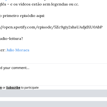
lês – e os vídeos estão sem legendas ou 
cc
.
 primeiro episódio aqui:
://open.spotify.com/episode/5Zc9giy2shsUAdjdXU0AbP
udio-leitura’!
er: 
Julio Moraes
in
or
Subscribe
to participate