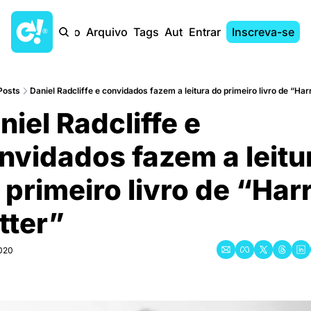
Início
Arquivo
Tags
Autores
Entrar
Inscreva-se
Posts
Daniel Radcliffe e convidados fazem a leitura do primeiro livro de “Har
niel Radcliffe e 
nvidados fazem a leitur
 primeiro livro de “Harr
tter”
020