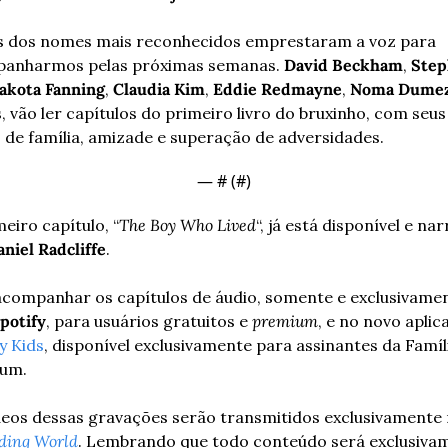
s dos nomes mais reconhecidos emprestaram a voz para 
anharmos pelas próximas semanas. 
David Beckham
, 
Step
akota Fanning
, 
Claudia Kim
, 
Eddie Redmayne
, 
Noma Dume
, vão ler capítulos do primeiro livro do bruxinho, com seus 
 de família, amizade e superação de adversidades.
— #
 (#
)
eiro capítulo, “
The Boy Who Lived
“, já está disponível e nar
niel Radcliffe
.
acompanhar os capítulos de áudio, somente e exclusivamen
potify
, para usuários gratuitos e 
premium
y Kids
, disponível exclusivamente para assinantes da Famíli
um. 
ding World
. Lembrando que todo conteúdo será exclusivam