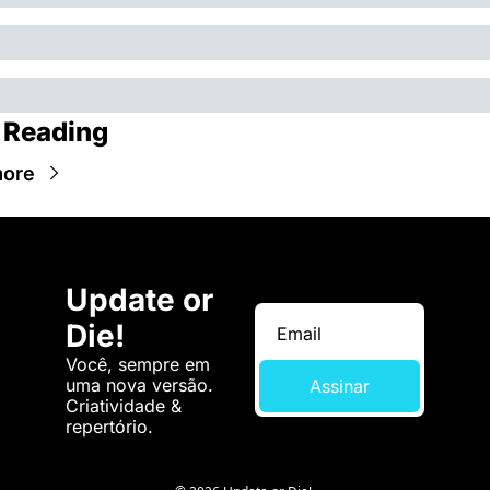
 Reading
more
Update or 
Die!
Você, sempre em 
uma nova versão. 
Assinar
Criatividade & 
repertório.