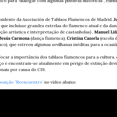
co para “dialogar com algumas pinturas históricas”, exibid
esidente da Asociación de Tablaos Flamencos de Madrid, 
J
eção artística e interpretação de castanholas) , 
Manuel Li
Jesús Carmona
 (dança flamenca), 
Cristina Cazorla
 (escola 
nco), que estreou algumas sevilhanas inéditas para a ocasiã
ocar a importância dos tablaos flamencos para a cultura, 
o e encontram-se atualmente em perigo de extinção devid
onais por causa do C19.
posição ”Reencuentro’ 
no vídeo abaixo: