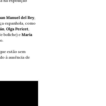
a na exposição 
uan Manuel del Rey
, 
queria ter um elenco que incluísse grandes estrelas do flamenco atual e da dança espanhola, como 
ñán
, 
Olga Pericet
, 
de boliche) e 
María 
o.
que estão sem 
o à ausência de 