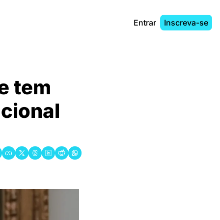
Entrar
Inscreva-se
e tem 
ional 