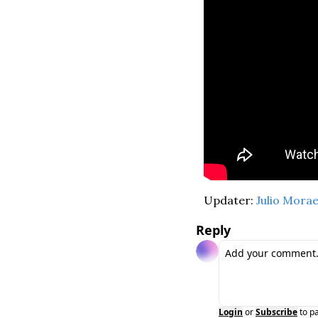
Updater: 
Julio Mora
Reply
Login
or
Subscribe
to p