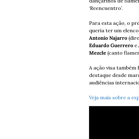
dançarinos de flamen
‘Reencuentro’.
Para esta ação, o pr
Antonio Najarro
 (dir
Eduardo Guerrero
 e 
Mezcle
 (canto flame
A ação visa também f
destaque desde març
audiências internaci
Veja mais sobre a ex