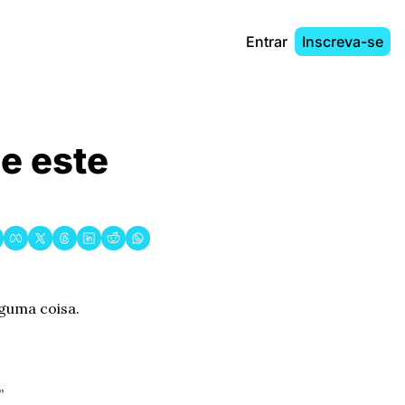
Entrar
Inscreva-se
 este 
guma coisa. 
”