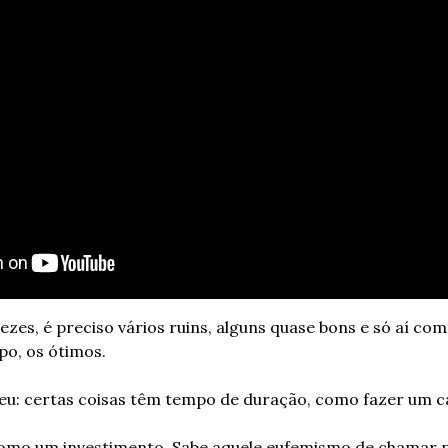
zes, é preciso vários ruins, alguns quase bons e só aí com
po, os ótimos.
eu: certas coisas têm tempo de duração, como fazer um c
omo um investimento. Sabe aquele eufemismo de chamar p