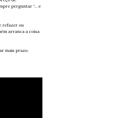
mpre perguntar “… e 
 refazer ou 
uém arranca a coisa 
ar mais prazo. 