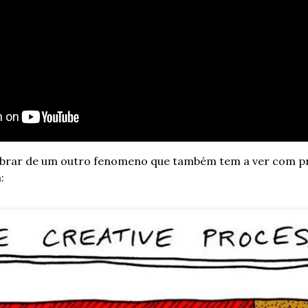
brar de um outro fenomeno que também tem a ver com pr
: