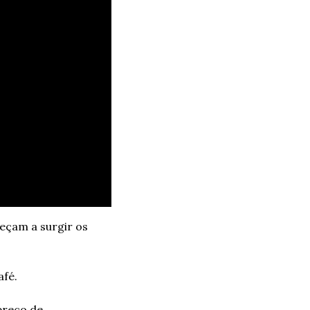
eçam a surgir os 
afé.
reço de 