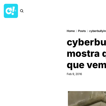
Home
Posts
cyberbullyin
cyberbul
mostra q
que ve
Feb 9, 2016