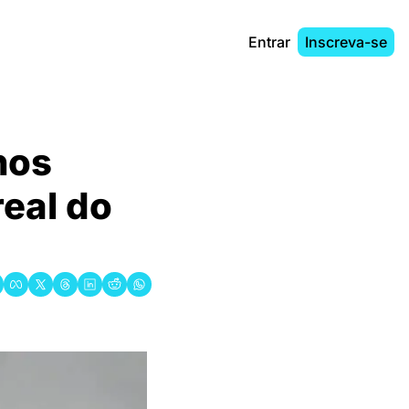
Entrar
Inscreva-se
os 
eal do 