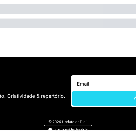
. Criatividade & repertório.
A
© 2026 Update or Die!.
Powered by beehiiv