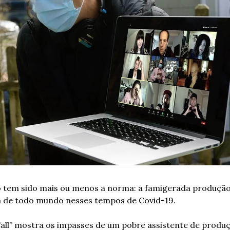
 tem sido mais ou menos a norma: a famigerada produção
a de todo mundo nesses tempos de Covid-19.
all” mostra os impasses de um pobre assistente de produç