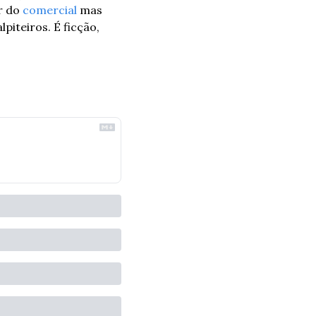
r do 
comercial
 mas 
iteiros. É ficção, 