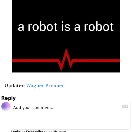
Updater: 
Wagner Brenner
Reply
Login
or
Subscribe
to participate