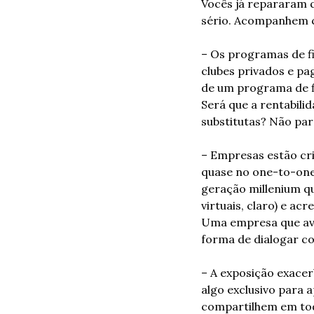
Vocês já repararam q
sério. Acompanhem 
– Os programas de fi
clubes privados e pa
de um programa de fi
Será que a rentabili
substitutas? Não pa
– Empresas estão cr
quase no one-to-one
geração millenium q
virtuais, claro) e a
Uma empresa que ava
forma de dialogar co
– A exposição exacerb
algo exclusivo para 
compartilhem em tod