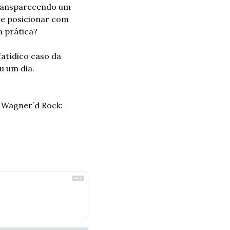
ransparecendo um 
e posicionar com 
a prática?
atídico caso da 
 um dia. 
a Wagner´d Rock: 