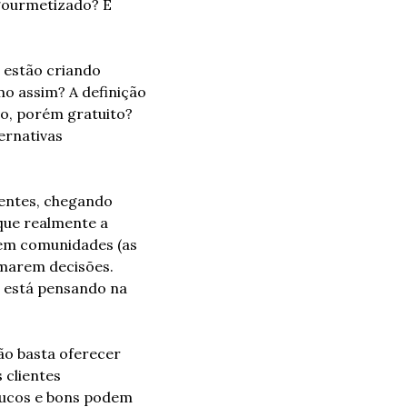
gourmetizado? É 
 estão criando 
o assim? A definição 
o, porém gratuito? 
rnativas 
entes, chegando 
ue realmente a 
em comunidades (as 
marem decisões. 
 está pensando na 
ão basta oferecer 
clientes 
ucos e bons podem 