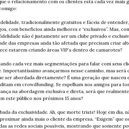
ue o relacionamento com os clientes está cada vez mais 
comigo:
delidade, tradicionalmente gratuitos e fáceis de entender,
gos, com benefícios ainda melhores e “exclusivos”. Mas, com
delidade não é justamente ser um clube privado e exclusiv
dade das empresas anda tão afetada que precisam criar alte
rece estarem criando áreas VIP´s dentro de camarotes?
iando cada vez mais segmentações para falar com seus cli
. Importantíssimo avançarmos nesse caminho, mas será q
ue ser abordada diretamente? É uma geração que nasceu 
creditam em crowdfunding. Se espelham nos amigos para to
nça na abordagem exclusiva e direta, será que realmente
m este público nos próximos 15 anos?
ada da exclusividade. Ah, que morte triste! Hoje em dia, n
aproximar ainda mais o cliente da empresa. “Exigem” que os 
as as redes sociais possíveis, mostrando que somente po