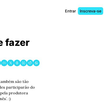
Entrar
Inscreva-se
 fazer 
também são tão 
les participarão do 
primeiro ‘Bera Lions – Copa Publicitária de Gelada Gurmê’, que será promovido pela produtora 
ês’. :)