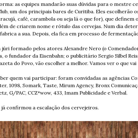
forma: as equipes mandarão suas dúvidas para o mestre cer
lub, um dos principais bares de Curitiba. Eles escolherão 
acujá, café, carambola ou seja lá o que for), que definem o 
lém de criarem nome e rótulo das cervejas. Num dia deter
e fabrica a sua. Depois, ela fica em processo de fermentaçã
um júri formado pelos atores Alexandre Nero (o Comendador)
 o fundador da Eisenbahn; o publicitário Sergio Silbel Reis, 
Gazeta do Povo, vão escolher a melhor. Vamos ver o que vai
aber quem vai participar: foram convidadas as agências C
ter, 1098, Somark, Taste, Mirum Agency, Bronx Comunicaçã
tz, G/PAC, CCZ*wow, 433, Imam Publicidade e Verbal.
 já confirmou a escalação dos cervejeiros.