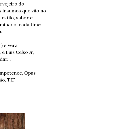
vejeiro do 
os insumos que vão no 
estilo, sabor e 
minado, cada time 
o.
 e Vera 
e Luis Celso Jr, 
 dar…
ompetence, Opus 
o, TIF 