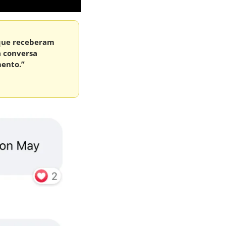
que receberam 
 conversa 
mento.”