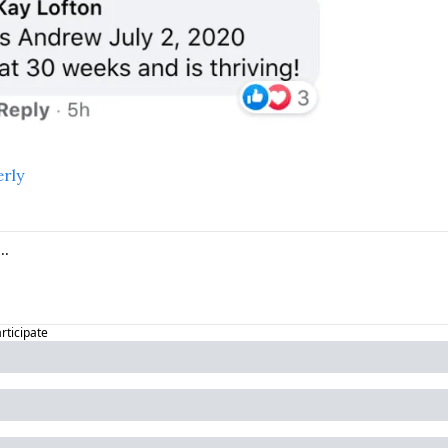
erly
articipate