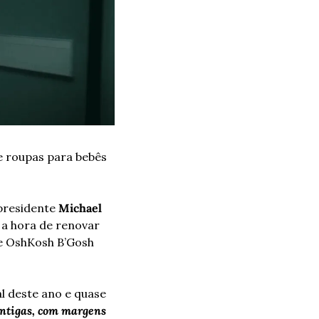
 roupas para bebês 
presidente 
Michael 
a hora de renovar 
 e OshKosh B’Gosh 
 deste ano e quase 
ntigas, com margens 