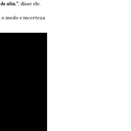
de alta.”
, disse ele.
 o medo e incerteza 