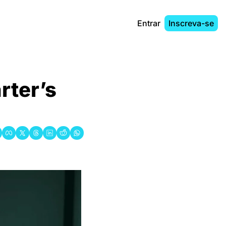
Entrar
Inscreva-se
ter’s 