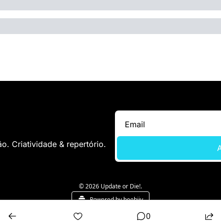
. Criatividade & repertório.
A
© 2026 Update or Die!.
Powered by beehiiv
0