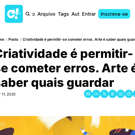
Início
Arquivo
Tags
Autores
Entrar
Inscreva-se
me
Posts
Criatividade é permitir-se cometer erros. Arte é saber quais gua
riatividade é permitir-
e cometer erros. Arte é
saber quais guardar
 11, 2020