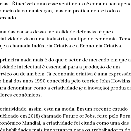
deias”. É incrível como esse sentimento é comum não apena
o meio da comunicação, mas em praticamente todo o 
ercado.
ma das causas dessa mentalidade defensiva é que a 
riatividade virou uma indústria, um tipo de economia. Temo
oje a chamada Indústria Criativa e a Economia Criativa.
 primeira nada mais é do que o setor de mercado em que a 
tividade intelectual é essencial para a produção de um 
erviço ou de um bem. Já economia criativa é uma expressão
o final dos anos 1990 concebida pelo teórico John Howkins 
ara denominar como a criatividade (e a inovação) produze
alores econômicos.
 criatividade, assim, está na moda. Em um recente estudo 
publicado em 2018) chamado Future of Jobs, feito pelo Fóru
conômico Mundial, a criatividade foi citada como uma das 
rês habilidades mais importantes para os trabalhadores do 