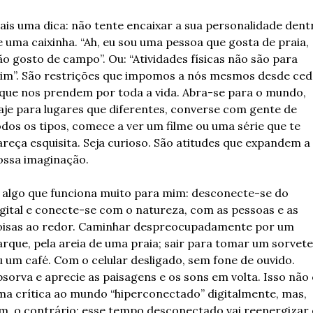
ais uma dica: não tente encaixar a sua personalidade dentr
e uma caixinha. “Ah, eu sou uma pessoa que gosta de praia, 
ão gosto de campo”. Ou: “Atividades físicas não são para 
im”. São restrições que impomos a nós mesmos desde ced
 que nos prendem por toda a vida. Abra-se para o mundo, 
iaje para lugares que diferentes, converse com gente de 
odos os tipos, comece a ver um filme ou uma série que te 
areça esquisita. Seja curioso. São atitudes que expandem a 
ossa imaginação.
, algo que funciona muito para mim: desconecte-se do 
igital e conecte-se com o natureza, com as pessoas e as 
oisas ao redor. Caminhar despreocupadamente por um 
arque, pela areia de uma praia; sair para tomar um sorvete 
u um café. Com o celular desligado, sem fone de ouvido. 
bsorva e aprecie as paisagens e os sons em volta. Isso não é
ma crítica ao mundo “hiperconectado” digitalmente, mas, 
im, o contrário: esse tempo desconectado vai reenergizar 