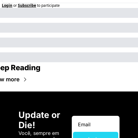
Login
or
Subscribe
to participate
ep Reading
ew more
Update or 
Die!
Você, sempre em 