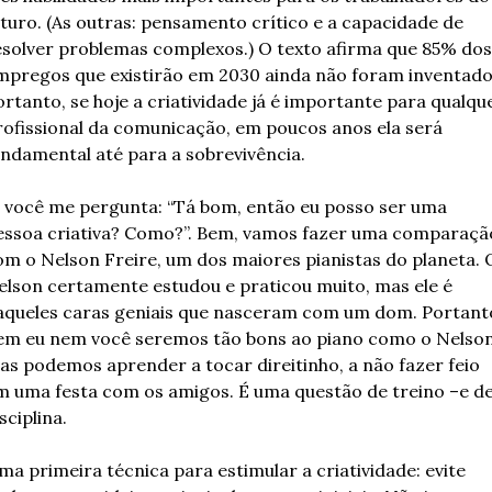
uturo. (As outras: pensamento crítico e a capacidade de 
esolver problemas complexos.) O texto afirma que 85% dos 
mpregos que existirão em 2030 ainda não foram inventados
ortanto, se hoje a criatividade já é importante para qualque
rofissional da comunicação, em poucos anos ela será 
undamental até para a sobrevivência.
í você me pergunta: “Tá bom, então eu posso ser uma 
essoa criativa? Como?”. Bem, vamos fazer uma comparação
om o Nelson Freire, um dos maiores pianistas do planeta. O
elson certamente estudou e praticou muito, mas ele é 
aqueles caras geniais que nasceram com um dom. Portanto
em eu nem você seremos tão bons ao piano como o Nelson.
as podemos aprender a tocar direitinho, a não fazer feio 
m uma festa com os amigos. É uma questão de treino –e de
sciplina.
ma primeira técnica para estimular a criatividade: evite 