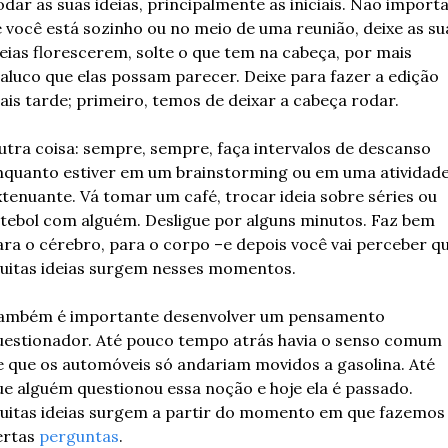
dar as suas ideias, principalmente as iniciais. Não importa
e você está sozinho ou no meio de uma reunião, deixe as sua
deias florescerem, solte o que tem na cabeça, por mais 
aluco que elas possam parecer. Deixe para fazer a edição 
ais tarde; primeiro, temos de deixar a cabeça rodar.
utra coisa: sempre, sempre, faça intervalos de descanso 
nquanto estiver em um brainstorming ou em uma atividade
xtenuante. Vá tomar um café, trocar ideia sobre séries ou 
utebol com alguém. Desligue por alguns minutos. Faz bem 
ara o cérebro, para o corpo –e depois você vai perceber qu
uitas ideias surgem nesses momentos.
ambém é importante desenvolver um pensamento 
uestionador. Até pouco tempo atrás havia o senso comum 
e que os automóveis só andariam movidos a gasolina. Até 
ue alguém questionou essa noção e hoje ela é passado. 
uitas ideias surgem a partir do momento em que fazemos 
ertas 
perguntas
.