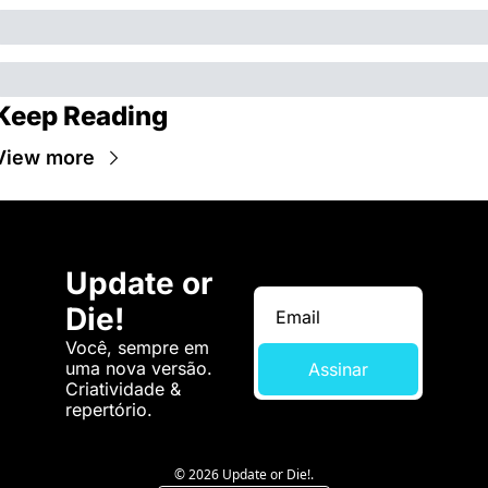
Keep Reading
View more
Update or 
Die!
Você, sempre em 
uma nova versão. 
Assinar
Criatividade & 
repertório.
© 2026 Update or Die!.