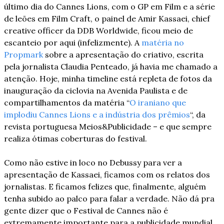
último dia do Cannes Lions, com o GP em Film e a série 
de leões em Film Craft, o painel de Amir Kassaei, chief 
creative officer da DDB Worldwide, ficou meio de 
escanteio por aqui (infelizmente). A 
matéria no 
Propmark
 sobre a apresentação do criativo, escrita 
pela jornalista Claudia Penteado, já havia me chamado a 
atenção. Hoje, minha timeline está repleta de fotos da 
inauguração da ciclovia na Avenida Paulista e de 
compartilhamentos da matéria “
O iraniano que 
implodiu Cannes Lions e a indústria dos prêmios
“, da 
revista portuguesa Meios&Publicidade – e que sempre 
realiza ótimas coberturas do festival.
Como não estive in loco no Debussy para ver a 
apresentação de Kassaei, ficamos com os relatos dos 
jornalistas. E ficamos felizes que, finalmente, alguém 
tenha subido ao palco para falar a verdade. Não dá pra 
gente dizer que o Festival de Cannes não é 
extremamente importante para a publicidade mundial, 