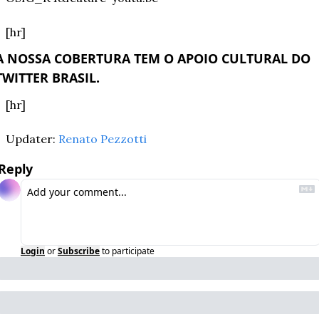
[hr]
A NOSSA COBERTURA TEM O APOIO CULTURAL DO 
TWITTER BRASIL.
[hr]
Updater: 
Renato Pezzotti
Reply
Login
or
Subscribe
to participate