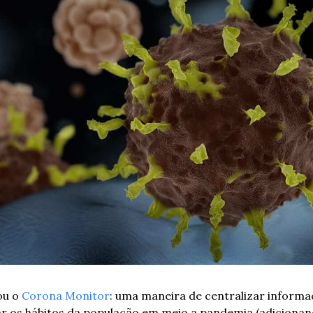
ou o 
Corona Monitor
: uma maneira de centralizar informaç
ar os hábitos da população em meio a pandemia (adicionan