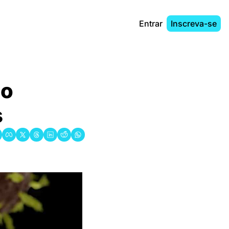
Entrar
Inscreva-se
o 
s