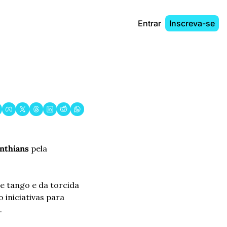
Entrar
Inscreva-se
inthians
 pela 
 tango e da torcida 
iniciativas para 
.