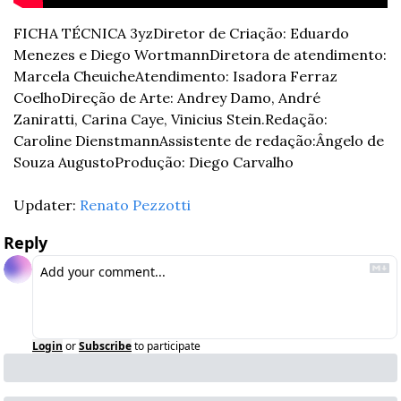
FICHA TÉCNICA 3yz
Diretor de Criação: Eduardo 
Menezes e Diego Wortmann
Diretora de atendimento: 
Marcela Cheuiche
Atendimento: Isadora Ferraz 
Coelho
Direção de Arte: Andrey Damo, André 
Zaniratti, Carina Caye, Vinicius Stein.
Redação: 
Caroline Dienstmann
Assistente de redação:Ângelo de 
Souza Augusto
Produção: Diego Carvalho
Updater: 
Renato Pezzotti
Reply
Login
or
Subscribe
to participate