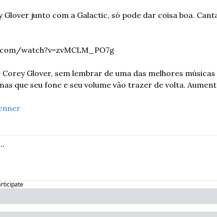
 Glover junto com a Galactic, só pode dar coisa boa. Cant
e.com/watch?v=zvMCLM_PO7g
de Corey Glover, sem lembrar de uma das melhores músicas 
mas que seu fone e seu volume vão trazer de volta. Aumenta
enner
articipate