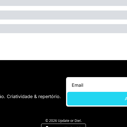
. Criatividade & repertório.
A
© 2026 Update or Die!.