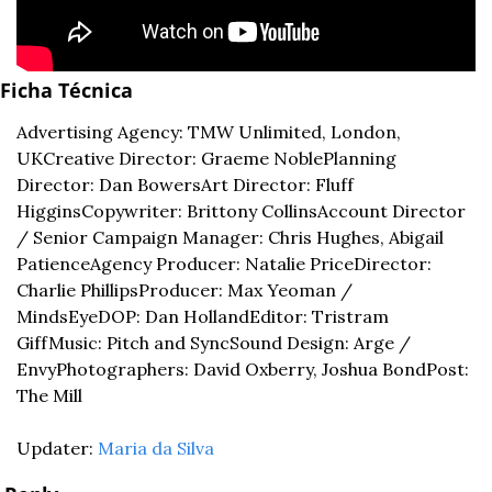
Ficha Técnica
Advertising Agency: TMW Unlimited, London, 
UK
Creative Director: Graeme Noble
Planning 
Director: Dan Bowers
Art Director: Fluff 
Higgins
Copywriter: Brittony Collins
Account Director 
/ Senior Campaign Manager: Chris Hughes, Abigail 
Patience
Agency Producer: Natalie Price
Director: 
Charlie Phillips
Producer: Max Yeoman / 
MindsEye
DOP: Dan Holland
Editor: Tristram 
Giff
Music: Pitch and Sync
Sound Design: Arge / 
Envy
Photographers: David Oxberry, Joshua Bond
Post: 
The Mill
Updater: 
Maria da Silva