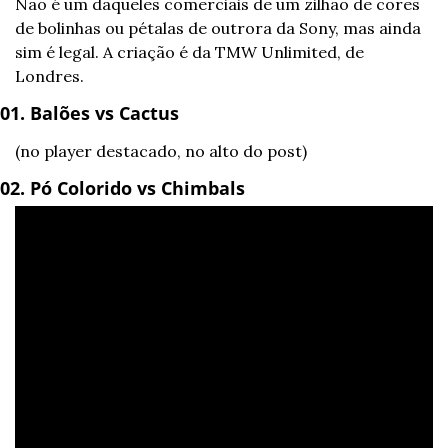
Não é um daqueles comerciais de um zilhão de cores 
de bolinhas ou pétalas de outrora da Sony, mas ainda 
sim é legal. A criação é da TMW Unlimited, de 
Londres.
01. Balões vs Cactus
(no player destacado, no alto do post)
02. Pó Colorido vs Chimbals