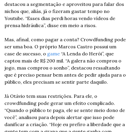
destacou a segmentação e aproveitou para falar dos 
nichos que, aliás, já o fizeram gastar tempo no 
Youtube. “Esses dias perdi horas vendo vídeos de 
prensa hidráulica”, disse em meio a risos.
Mas, afinal, como pagar a conta? Crowdfunding pode 
ser uma boa. O próprio Marcos Castro possui um 
case de sucesso, o 
game
 “A Lenda do Herói”, que 
captou mais de R$ 200 mil. “A galera não comprou o 
jogo, mas comprou o sonho”, destacou ressaltando 
que é preciso pensar bem antes de pedir ajuda para o 
público, eles precisam se sentir parte daquilo.
Já Otávio tem suas restrições. Para ele, o 
crowdfunding pode gerar um efeito complicado. 
“Quando o público te paga, ele se sente meio dono de 
você”, analisou para depois alertar que isso pode 
danificar a criação. “Hoje eu prefiro a liberdade que a 
gente tem com a grana que a gente ganha com 