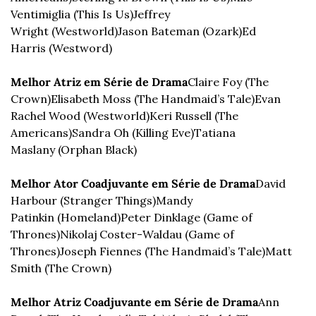
Ventimiglia (This Is Us)
Jeffrey 
Wright (Westworld)
Jason Bateman (Ozark)
Ed 
Harris (Westword)
Melhor Atriz em Série de Drama
Claire Foy (The 
Crown)
Elisabeth Moss (The Handmaid’s Tale)
Evan 
Rachel Wood (Westworld)
Keri Russell (The 
Americans)
Sandra Oh (Killing Eve)
Tatiana 
Maslany (Orphan Black)
Melhor Ator Coadjuvante em Série de Drama
David 
Harbour (Stranger Things)
Mandy 
Patinkin (Homeland)
Peter Dinklage (Game of 
Thrones)
Nikolaj Coster-Waldau (Game of 
Thrones)
Joseph Fiennes (The Handmaid’s Tale)
Matt 
Smith (The Crown)
Melhor Atriz Coadjuvante em Série de Drama
Ann 