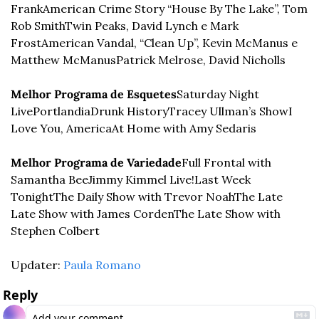
Frank
American Crime Story “House By The Lake”, Tom 
Rob Smith
Twin Peaks, David Lynch e Mark 
Frost
American Vandal, “Clean Up”, Kevin McManus e 
Matthew McManus
Patrick Melrose, David Nicholls
Melhor Programa de Esquetes
Saturday Night 
Live
Portlandia
Drunk History
Tracey Ullman’s Show
I 
Love You, America
At Home with Amy Sedaris
Melhor Programa de Variedade
Full Frontal with 
Samantha Bee
Jimmy Kimmel Live!
Last Week 
Tonight
The Daily Show with Trevor Noah
The Late 
Late Show with James Corden
The Late Show with 
Stephen Colbert
Updater: 
Paula Romano
Reply