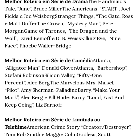
Melhor Roteiro em Série de Drama
The Handmaid’s 
Tale, “June”, Bruce Miller
The Americans, “START”, Joel 
Fields e Joe Weisberg
Stranger Things, “The Gate, Ross 
e Matt Duffer
The Crown, “Mystery Man”, Peter 
Morgan
Game of Thrones, “The Dragon and the 
Wolf”, David Benioff e D. B. Weiss
Killing Eve, “Nine 
Face”, Phoebe Waller-Bridge
Melhor Roteiro em Série de Comédia
Atlanta, 
“Alligator Man”, Donald Glover
Atlanta, “Barbershop”, 
Stefani Robinson
Silicon Valley, “Fifty-One 
Percent”, Alec Berg
The Marvelous Mrs. Maisel, 
“Pilot”, Amy Sherman-Palladino
Barry, “Make Your 
Mark”, Alec Berg e Bill Hader
Barry, “Loud, Fast And 
Keep Going”, Liz Sarnoff
Melhor Roteiro em Série de Limitada ou 
Telefilme
American Crime Story “Creator/Destroyer”, 
Tom Rob Smith e Maggie Cohn
Godless, Scott 