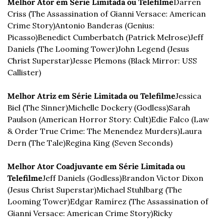
Melhor Ator em Série Limitada ou Telefilme
Darren 
Criss (The Assassination of Gianni Versace: American 
Crime Story)
Antonio Banderas (Genius: 
Picasso)
Benedict Cumberbatch (Patrick Melrose)
Jeff 
Daniels (The Looming Tower)
John Legend (Jesus 
Christ Superstar)
Jesse Plemons (Black Mirror: USS 
Callister)
Melhor Atriz em Série Limitada ou Telefilme
Jessica 
Biel (The Sinner)
Michelle Dockery (Godless)
Sarah 
Paulson (American Horror Story: Cult)
Edie Falco (Law 
& Order True Crime: The Menendez Murders)
Laura 
Dern (The Tale)
Regina King (Seven Seconds)
Melhor Ator Coadjuvante em Série Limitada ou 
Telefilme
Jeff Daniels (Godless)
Brandon Victor Dixon 
(Jesus Christ Superstar)
Michael Stuhlbarg (The 
Looming Tower)
Edgar Ramírez (The Assassination of 
Gianni Versace: American Crime Story)
Ricky 