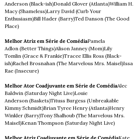
Anderson (Black-ish)
Donald Glover (Atlanta)
William H. 
Macy (Shameless)
Larry David (Curb Your 
Enthusiasm)
Bill Hader (Barry)
Ted Danson (The Good 
Place)
Melhor Atriz em Série de Comédia
Pamela 
Adlon (Better Things)
Alison Janney (Mom)
Lily 
Tomlin (Grace & Frankie)
Tracee Ellis Ross (Black-
ish)
Rachel Brosnahan (The Marvelous Mrs. Maisel)
Issa 
Rae (Insecure)
Melhor Ator Coadjuvante em Série de Comédia
Alec 
Baldwin (Saturday Night Live)
Louie 
Anderson (Baskets)
Tituss Burgess (Unbreakable 
Kimmy Schmidt)
Brian Tyree Henry (Atlanta)
Henry 
Winkler (Barry)
Tony Shalhoub (The Marvelous Mrs. 
Maisel)
Kenan Thompson (Saturday Night Live)
Melhor Atriz Coadjuvante em Série de Comédia
Kate 