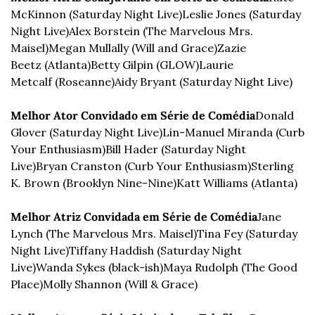
McKinnon (Saturday Night Live)
Leslie Jones (Saturday 
Night Live)
Alex Borstein (The Marvelous Mrs. 
Maisel)
Megan Mullally (Will and Grace)
Zazie 
Beetz (Atlanta)
Betty Gilpin (GLOW)
Laurie 
Metcalf (Roseanne)
Aidy Bryant (Saturday Night Live)
Melhor Ator Convidado em Série de Comédia
Donald 
Glover (Saturday Night Live)
Lin-Manuel Miranda (Curb 
Your Enthusiasm)
Bill Hader (Saturday Night 
Live)
Bryan Cranston (Curb Your Enthusiasm)
Sterling 
K. Brown (Brooklyn Nine-Nine)
Katt Williams (Atlanta)
Melhor Atriz Convidada em Série de Comédia
Jane 
Lynch (The Marvelous Mrs. Maisel)
Tina Fey (Saturday 
Night Live)
Tiffany Haddish (Saturday Night 
Live)
Wanda Sykes (black-ish)
Maya Rudolph (The Good 
Place)
Molly Shannon (Will & Grace)