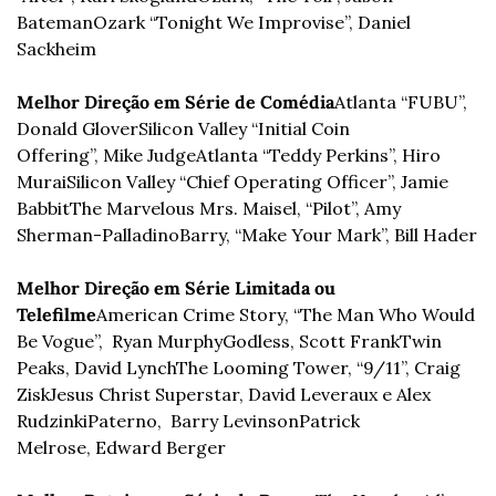
Bateman
Ozark “Tonight We Improvise”, Daniel 
Sackheim
Melhor Direção em Série de Comédia
Atlanta “FUBU”, 
Donald Glover
Silicon Valley “Initial Coin 
Offering”, Mike Judge
Atlanta “Teddy Perkins”, Hiro 
Murai
Silicon Valley “Chief Operating Officer”, Jamie 
Babbit
The Marvelous Mrs. Maisel, “Pilot”, Amy 
Sherman-Palladino
Barry, “Make Your Mark”, Bill Hader
Melhor Direção em Série Limitada ou 
Telefilme
American Crime Story, “The Man Who Would 
Be Vogue”,  Ryan Murphy
Godless, Scott Frank
Twin 
Peaks, David Lynch
The Looming Tower, “9/11”, Craig 
Zisk
Jesus Christ Superstar, David Leveraux e Alex 
Rudzinki
Paterno,  Barry Levinson
Patrick 
Melrose, Edward Berger