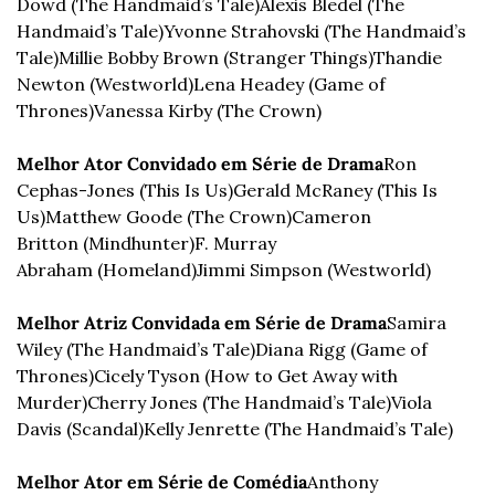
Dowd (The Handmaid’s Tale)
Alexis Bledel (The 
Handmaid’s Tale)
Yvonne Strahovski (The Handmaid’s 
Tale)
Millie Bobby Brown (Stranger Things)
Thandie 
Newton (Westworld)
Lena Headey (Game of 
Thrones)
Vanessa Kirby (The Crown)
Melhor Ator Convidado em Série de Drama
Ron 
Cephas-Jones (This Is Us)
Gerald McRaney (This Is 
Us)
Matthew Goode (The Crown)
Cameron 
Britton (Mindhunter)
F. Murray 
Abraham (Homeland)
Jimmi Simpson (Westworld)
Melhor Atriz Convidada em Série de Drama
Samira 
Wiley (The Handmaid’s Tale)
Diana Rigg (Game of 
Thrones)
Cicely Tyson (How to Get Away with 
Murder)
Cherry Jones (The Handmaid’s Tale)
Viola 
Davis (Scandal)
Kelly Jenrette (The Handmaid’s Tale)
Melhor Ator em Série de Comédia
Anthony 