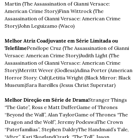
Martin (The Assassination of Gianni Versace: 
American Crime Story)
Finn Wittrock (The 
Assassination of Gianni Versace: American Crime 
Story)
John Leguizamo (Waco)
Melhor Atriz Coadjuvante em Série Limitada ou 
Telefilme
Penélope Cruz (The Assassination of Gianni 
Versace: American Crime Story)
Judith Light (The 
Assassination of Gianni Versace: American Crime 
Story)
Merritt Wever (Godless)
Adina Porter (American 
Horror Story: Cult)
Letitia Wright (Black Mirror: Black 
Museum)
Sara Bareilles (Jesus Christ Superstar)
Melhor Direção em Série de Drama
Stranger Things 
“The Gate”, Ross e Matt Duffer
Game of Thrones 
“Beyond the Wall”, Alan Taylor
Game of Thrones “The 
Dragon and the Wolf”, Jeremy Podeswa
The Crown 
“Paterfamilias”, Stephen Daldry
The Handmaid’s Tale, 
“After”, Kari Skogland
Ozark, “The Toll”, Jason 