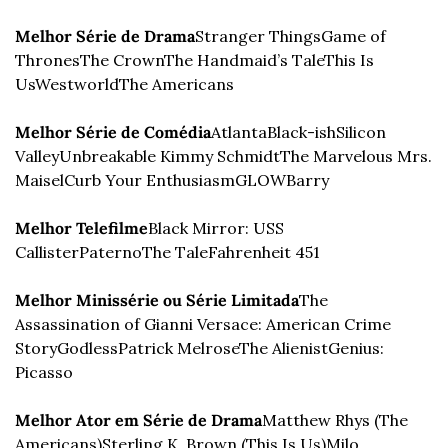
Melhor Série de Drama
Stranger Things
Game of 
Thrones
The Crown
The Handmaid’s Tale
This Is 
Us
Westworld
The Americans
Melhor Série de Comédia
Atlanta
Black-ish
Silicon 
Valley
Unbreakable Kimmy Schmidt
The Marvelous Mrs. 
Maisel
Curb Your Enthusiasm
GLOW
Barry
Melhor Telefilme
Black Mirror: USS 
Callister
Paterno
The Tale
Fahrenheit 451
Melhor Minissérie ou Série Limitada
The 
Assassination of Gianni Versace: American Crime 
Story
Godless
Patrick Melrose
The Alienist
Genius: 
Picasso
Melhor Ator em Série de Drama
Matthew Rhys (The 
Americans)
Sterling K. Brown (This Is Us)
Milo 