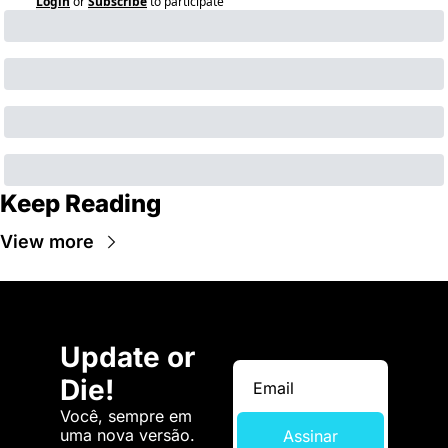
Login
or
Subscribe
to participate
Keep Reading
View more
Update or 
Die!
Você, sempre em 
uma nova versão. 
Assinar