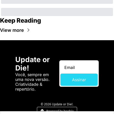
Keep Reading
View more
Update or 
Die!
Você, sempre em 
uma nova versão. 
Assinar
Criatividade & 
repertório.
© 2026 Update or Die!.
Powered by beehiiv