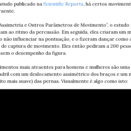
tudo publicado na 
Scientific Reports
, há certos moviment
raente.
ssimetria e Outros Parâmetros de Movimento”, o estudo f
am ao ritmo da percussão. Em seguida, eles criaram um m
co não influenciar na pontuação, e o fizeram dançar como a
 de captura de movimento. Eles então pediram a 200 pesso
assem o desempenho da figura.
imentos mais atraentes para homens e mulheres são uma 
dril com um deslocamento assimétrico dos braços e um 
to mais suave) das pernas. Visualmente é algo como isto: