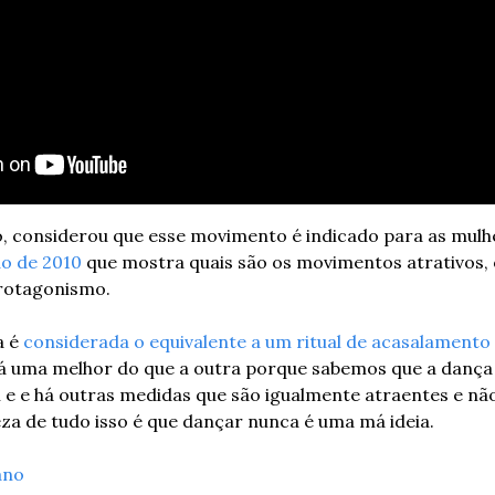
, considerou que esse movimento é indicado para as mulhe
o de 2010
 que mostra quais são os movimentos atrativos,
protagonismo.
 é 
considerada o equivalente a um ritual de acasalamento
á uma melhor do que a outra porque sabemos que a dança 
e e há outras medidas que são igualmente atraentes e nã
eza de tudo isso é que dançar nunca é uma má ideia.
ano